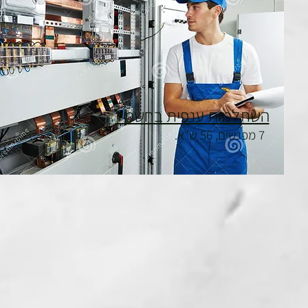
השתלמות ענפית בחשמל
7 מפגשים, 56 ש"א.