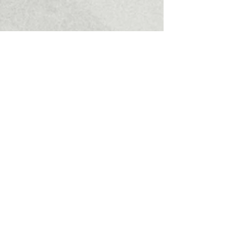
משך
הקור
ס