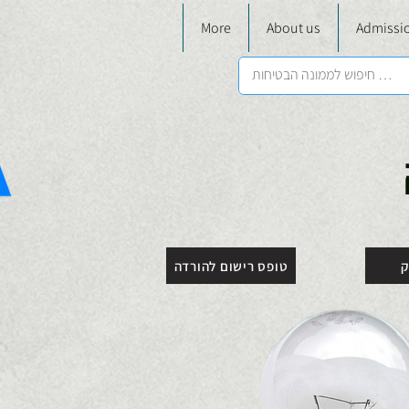
More
About us
Admissio
ק
טופס רישום להורדה